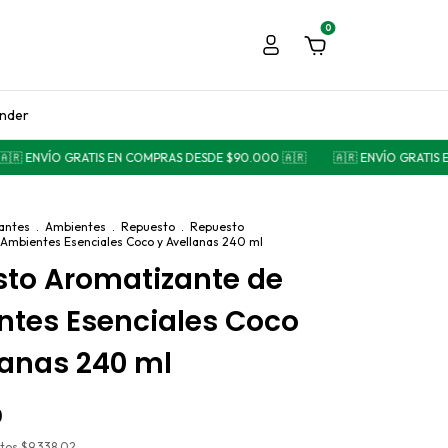
0
ender
 ENVÍO GRATIS EN COMPRAS DESDE $90.000 🇦🇷
🇦🇷 ENVÍO GRATIS EN
antes
.
Ambientes
.
Repuesto
.
Repuesto
Ambientes Esenciales Coco y Avellanas 240 ml
to Aromatizante de
tes Esenciales Coco
lanas 240 ml
0
stos
$9.338,02