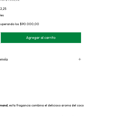
72,25
les
superando los
$90.000,00
envío
rmand
, esta fragancia combina el delicioso aroma del coco