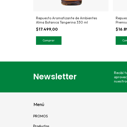
 Ambientes
Repuesto Aromatizante de Ambientes
Repues
go 330 ml
Alma Botanica Tangerina 330 ml
Premiu
$17.499,00
$16.
Recibí 
Newsletter
aprovec
nuestros
Menú
PROMOS
Productos