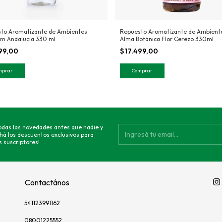
to Aromatizante de Ambientes
Repuesto Aromatizante de Ambient
m Andalucia 330 ml
Alma Botánica Flor Cerezo 330ml
899,00
$17.499,00
todas las novedades antes que nadie y
há los descuentos exclusivos para
 suscriptores!
Contactános
541123991162
08001225552