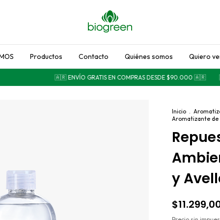
MOS
Productos
Contacto
Quiénes somos
Quiero v
🇦🇷 ENVÍO GRATIS EN COMPRAS DESDE $90.000 🇦🇷
🇦
Inicio
.
Aromatiz
Aromatizante de 
Repues
Ambien
y Avel
$11.299,0
Precio sin impue