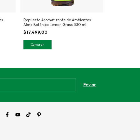
es
Repuesto Aromatizante de Ambientes
Repuesto Aroma
Alma Botánica Lemon Grass 330 ml
Alma Botánica 
$17.499,00
$17.499,00