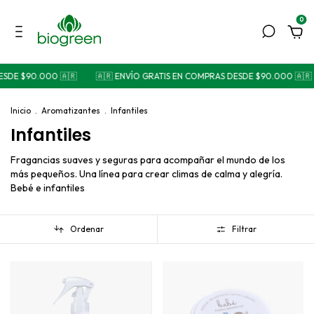
0
$90.000 🇦🇷
🇦🇷 ENVÍO GRATIS EN COMPRAS DESDE $90.000 🇦🇷

Inicio
.
Aromatizantes
.
Infantiles
Infantiles
Fragancias suaves y seguras para acompañar el mundo de los
más pequeños. Una línea para crear climas de calma y alegría.
Bebé e infantiles
Ordenar
Filtrar