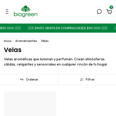
0
90.000 🇦🇷
🇦🇷 ENVÍO GRATIS EN COMPRAS DESDE $90.000 🇦🇷
🇦
Inicio
.
Aromatizantes
.
Velas
Velas
Velas aromáticas que iluminan y perfuman. Crean atmósferas
cálidas, relajantes y sensoriales en cualquier rincón de tu hogar.
Ordenar
Filtrar