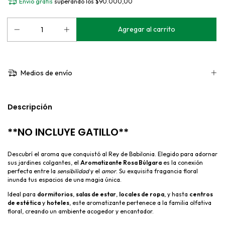
Envío gratis
superando los
$90.000,00
Medios de envío
Descripción
**NO INCLUYE GATILLO**
Descubrí el aroma que conquistó al Rey de Babilonia. Elegido para adornar
sus jardines colgantes, el
Aromatizante Rosa Búlgara
es la conexión
perfecta entre la
sensibilidad
y el
amor
. Su exquisita fragancia floral
inunda tus espacios de una magia única.
Ideal para
dormitorios
,
salas de estar
,
locales de ropa
, y hasta
centros
de estética
y
hoteles
, este aromatizante pertenece a la familia olfativa
floral, creando un ambiente acogedor y encantador.