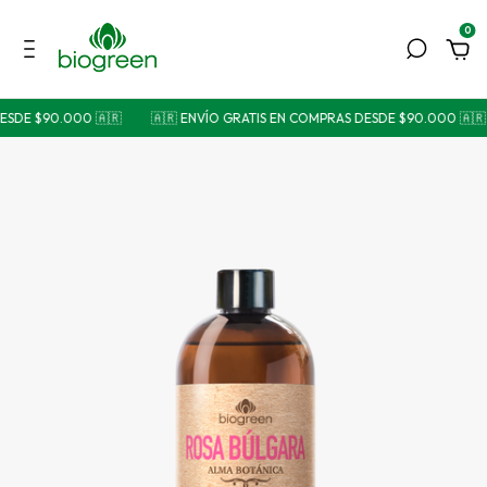
0
 $90.000 🇦🇷
🇦🇷 ENVÍO GRATIS EN COMPRAS DESDE $90.000 🇦🇷