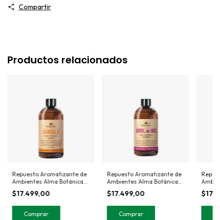
Compartir
Productos relacionados
Repuesto Aromatizante de
Repuesto Aromatizante de
Repues
Ambientes Alma Botánica
Ambientes Alma Botánica
Ambien
Sándalo 330 ml
Árbol de higo 330 ml
Haba T
$17.499,00
$17.499,00
$17.