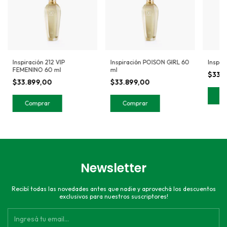
Inspiración 212 VIP
Inspiración POISON GIRL 60
Inspir
FEMENINO 60 ml
ml
$33.
$33.899,00
$33.899,00
Newsletter
Recibí todas las novedades antes que nadie y aprovechá los descuentos
exclusivos para nuestros suscriptores!