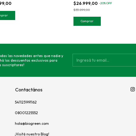
899,00
$26.999,00
-
20
%
OFF
$33.899,00
todas las novedades antes que nadie y
há los descuentos exclusivos para
 suscriptores!
Contactános
541123991162
08001225552
hola@biogreen.com
¡Visitá nuestro Blog!