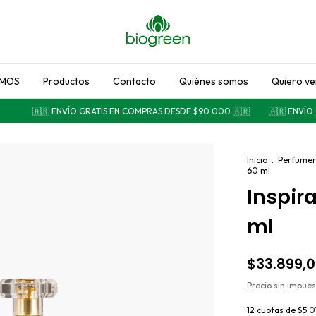
MOS
Productos
Contacto
Quiénes somos
Quiero v
🇦🇷 ENVÍO GRATIS EN COMPRAS DESDE $90.000 🇦🇷
🇦🇷 ENVÍO GR
Inicio
.
Perfumer
60 ml
Inspir
ml
$33.899,
Precio sin impue
12
cuotas de
$5.0