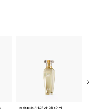
l
Inspiración AMOR AMOR 60 ml
Inspiración MY 