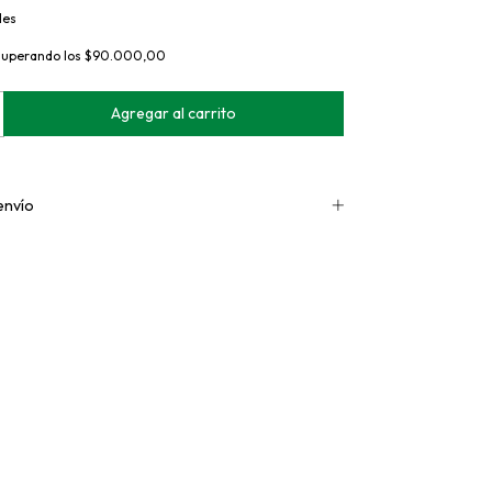
les
superando los
$90.000,00
envío