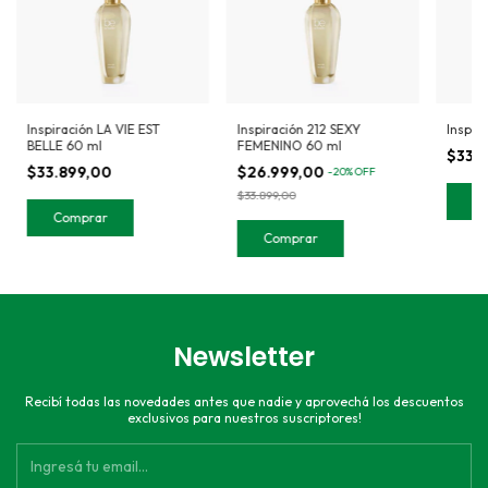
Inspiración LA VIE EST
Inspiración 212 SEXY
Inspir
BELLE 60 ml
FEMENINO 60 ml
$33.
$33.899,00
$26.999,00
-
20
%
OFF
$33.899,00
Newsletter
Recibí todas las novedades antes que nadie y aprovechá los descuentos
exclusivos para nuestros suscriptores!