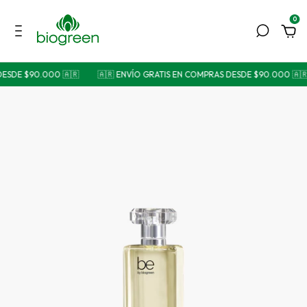
0
ESDE $90.000 🇦🇷
🇦🇷 ENVÍO GRATIS EN COMPRAS DESDE $90.000 🇦🇷