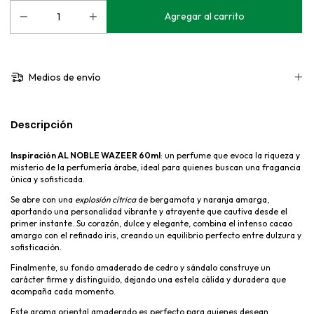
Medios de envío
Descripción
Inspiración AL NOBLE WAZEER 60ml
: un perfume que evoca la riqueza y
misterio de la perfumería árabe, ideal para quienes buscan una fragancia
única y sofisticada.
Se abre con una
explosión cítrica
de bergamota y naranja amarga,
aportando una personalidad vibrante y atrayente que cautiva desde el
primer instante. Su corazón, dulce y elegante, combina el intenso cacao
amargo con el refinado iris, creando un equilibrio perfecto entre dulzura y
sofisticación.
Finalmente, su fondo amaderado de cedro y sándalo construye un
carácter firme y distinguido, dejando una estela cálida y duradera que
acompaña cada momento.
Este aroma oriental amaderado es perfecto para quienes desean