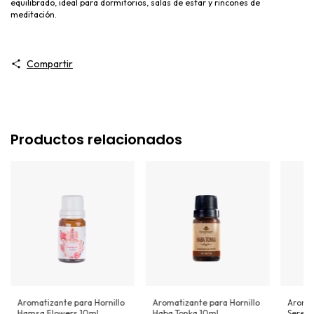
equilibrado, ideal para dormitorios, salas de estar y rincones de
meditación.
Compartir
Productos relacionados
Aromatizante para Hornillo
Aromatizante para Hornillo
Aromat
Hamsa Flowers 10ml
Haba Tonka 10ml
Sereni