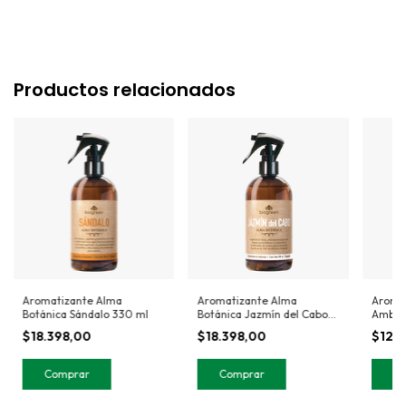
Productos relacionados
Aromatizante Alma
Aromatizante Alma
Aromat
Botánica Sándalo 330 ml
Botánica Jazmín del Cabo
Ambien
330ml
Vainil
$18.398,00
$18.398,00
$12.