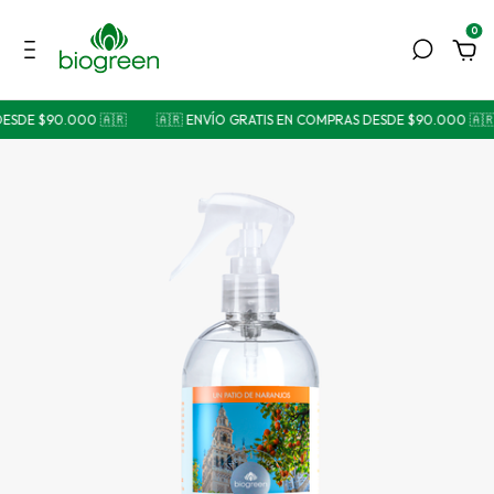
0
ESDE $90.000 🇦🇷
🇦🇷 ENVÍO GRATIS EN COMPRAS DESDE $90.000 🇦🇷