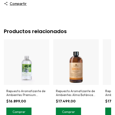
Compartir
Productos relacionados
Repuesto Aromatizante de
Repuesto Aromatizante de
Repues
Ambientes Premium
Ambientes Alma Botánica
Ambien
Serrana 330ml
Sándalo 330 ml
Jazmín
$16.899,00
$17.499,00
$17.